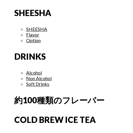
SHEESHA
SHEESHA
Flavor
Option
DRINKS
Alcohol
Non Alcohol
Soft Drinks
約100種類のフレーバー
COLD BREW ICE TEA